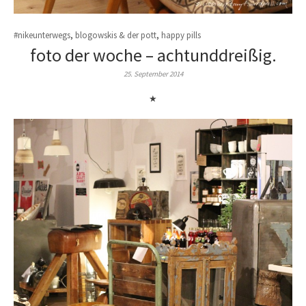
#nikeunterwegs
,
blogowskis & der pott
,
happy pills
foto der woche – achtunddreißig.
25. September 2014
★