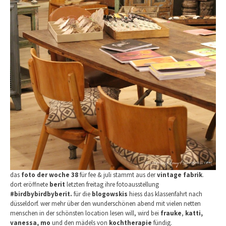
das
foto der woche 38
für fee & juli stammt aus der
vintage fabrik
.
dort eröffnete
berit
letzten freitag ihre fotoausstellung
#birdbybirdbyberit.
für die
blogowskis
hiess das klassenfahrt nach
düsseldorf. wer mehr über den wunderschönen abend mit vielen netten
menschen in der schönsten location lesen will, wird bei
frauke
,
katti
,
vanessa,
mo
und den mädels von
kochtherapie
fündig.