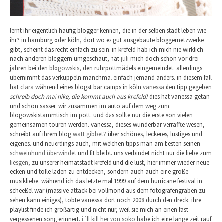
lernt ihr eigentlich häufig blogger kennen, die in der selben stadt leben wie
ihr? in hamburg oder köln, dort wo es gut ausgebaute bloggernetzwerke
gibt, scheint das recht einfach zu sein. in krefeld hab ich mich nie wirklich
nach anderen bloggern umgeschaut, hat
juli
mich doch schon vor drei
jahren bei den
blogowskis
, den ruhrpottmädels eingemeindet. allerdings
übernimmt das verkuppeln manchmal einfach jemand anders. in diesem fall
hat
clara
während eines blogst bar camps in köln
vanessa
den tipp gegeben
schreib doch mal nike, die kommt auch aus krefeld!
dies hat vanessa getan
und schon sassen wir zusammen im auto auf dem weg zum
blogowskistammtisch im pott. und das sollte nur die erste von vielen
gemeinsamen touren werden. vanessa, dieses wunderbar verraffte wesen,
schreibt auf ihrem blog
watt gibbet?
über schönes, leckeres, lustiges und
eigenes. und neuerdings auch, mit welchen tipps man am besten seinen
schweinhund überwindet
und fit bleibt. uns verbindet nicht nur die liebe zum
liesgen,
zu unserer heimatstadt krefeld und die lust, hier immer wieder neue
ecken und tolle läden zu entdecken, sondern auch auch eine große
musikliebe. während ich das letzte mal 1999 auf dem hurricane festival in
scheeßel war (massive attack bei vollmond aus dem fotografengraben zu
sehen kann einiges), tobte vanessa dort noch 2008 durch den dreck. ihre
playlist finde ich großartig und nicht nur, weil sie mich an einen fast
vergessenen song erinnert.
i´ll kill her von soko
habe ich eine lange zeit rauf