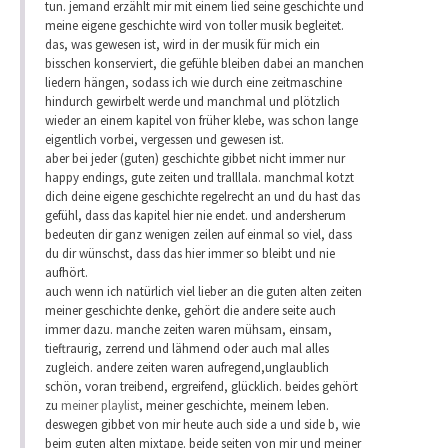
tun. jemand erzählt mir mit einem lied seine geschichte und
meine eigene geschichte wird von toller musik begleitet.
das, was gewesen ist, wird in der musik für mich ein
bisschen konserviert, die gefühle bleiben dabei an manchen
liedern hängen, sodass ich wie durch eine zeitmaschine
hindurch gewirbelt werde und manchmal und plötzlich
wieder an einem kapitel von früher klebe, was schon lange
eigentlich vorbei, vergessen und gewesen ist.
aber bei jeder (guten) geschichte gibbet nicht immer nur
happy endings, gute zeiten und tralllala. manchmal kotzt
dich deine eigene geschichte regelrecht an und du hast das
gefühl, dass das kapitel hier nie endet. und andersherum
bedeuten dir ganz wenigen zeilen auf einmal so viel, dass
du dir wünschst, dass das hier immer so bleibt und nie
aufhört.
auch wenn ich natürlich viel lieber an die guten alten zeiten
meiner geschichte denke, gehört die andere seite auch
immer dazu. manche zeiten waren mühsam, einsam,
tieftraurig, zerrend und lähmend oder auch mal alles
zugleich. andere zeiten waren aufregend,unglaublich
schön, voran treibend, ergreifend, glücklich. beides gehört
zu
meiner playlist
, meiner geschichte, meinem leben.
deswegen gibbet von mir heute auch side a und side b, wie
beim guten alten mixtape. beide seiten von mir und meiner