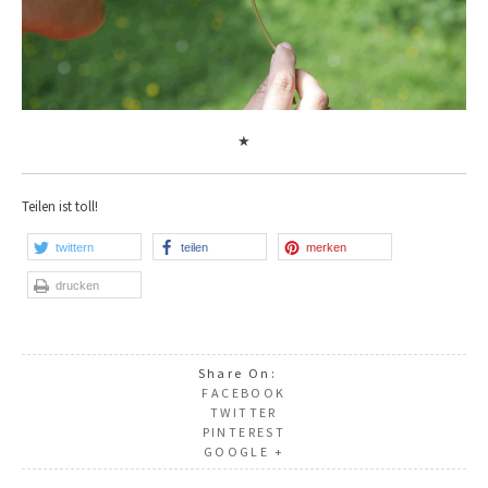
★
Teilen ist toll!
twittern
teilen
merken
drucken
Share On:
FACEBOOK
TWITTER
PINTEREST
GOOGLE +