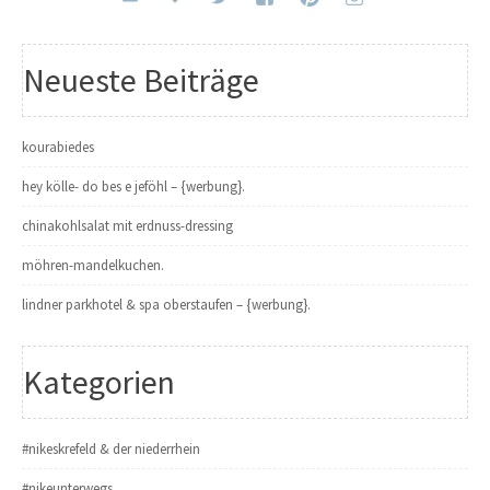
Neueste Beiträge
kourabiedes
hey kölle- do bes e jeföhl – {werbung}.
chinakohlsalat mit erdnuss-dressing
möhren-mandelkuchen.
lindner parkhotel & spa oberstaufen – {werbung}.
Kategorien
#nikeskrefeld & der niederrhein
#nikeunterwegs