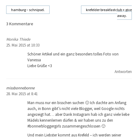
hamburg – schnipsel.
krefelder breakfastclub + give
away.
Beitragsnavigation
3 Kommentare
Monika Thiede
25. Mai 2015 at 10:33
Schöner Artikel und ein ganz besonders tolles Foto von
Vanessa
Liebe Grüße <3
Antworten
missbonnebonne
28. Mai 2015 at 8:41
Man muss nur ein bisschen suchen 🙂 Ich dachte am Anfang
auch, in Bonn gibt’s nicht viele Blogger, weil Google nichts
angezeigt hat… aber Dank Instagram hab ich ganz viele liebe
Mädels kennenlernen dürfen & wir haben uns zu den
#bonnerbloggergirls zusammengeschlossen 🙂
Und mein Liebster kommt aus Krefeld – ich werden seiner