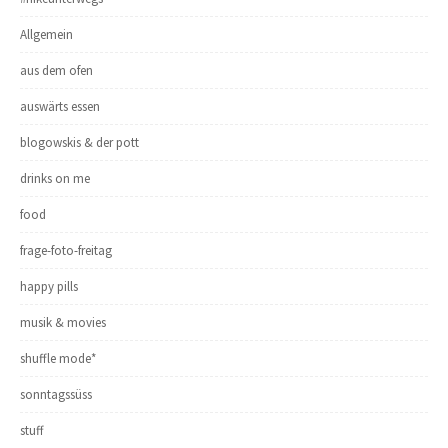
Allgemein
aus dem ofen
auswärts essen
blogowskis & der pott
drinks on me
food
frage-foto-freitag
happy pills
musik & movies
shuffle mode*
sonntagssüss
stuff