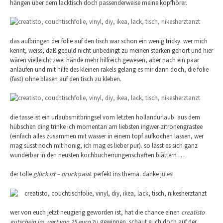
hängen über dem lacktisch doch passenderweise meine kopfhörer.
das aufbringen der folie auf den tisch war schon ein wenig tricky. wer mich
kennt, weiss, daß geduld nicht unbedingt zu meinen stärken gehört und hier
wären vielleicht zwei hände mehr hilfreich gewesen, aber nach ein paar
anläufen und mit hilfe des kleinen rakels gelang es mir dann doch, die folie
(fast) ohne blasen auf den tisch zu kleben.
die tasse ist ein urlaubsmitbringsel vom letzten hollandurlaub. aus dem
hübschen ding trinke ich momentan am liebsten ingwer-zitronengrastee
(einfach alles zusammen mit wasser in einem topf aufkochen lassen, wer
mag süsst noch mit honig, ich mag es lieber pur). so lässt es sich ganz
wunderbar in den neusten kochbucherrungenschaften blättern …
der tolle
glück ist – druck
passt perfekt ins thema. danke
jules
!
wer von euch jetzt neugierig geworden ist, hat die chance einen
creatisto
gutschein im wert von 25 euro
zu gewinnen. schaut euch doch auf der