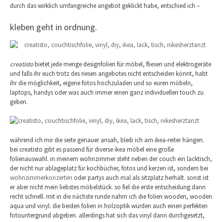
durch das wirklich umfangreiche angebot geklickt habe, entschied ich –
kleben geht in ordnung.
creatisto
bietet jede menge designfolien für möbel, fliesen und elektrogeräte
und falls ihr euch trotz des riesen angebotes nicht entscheiden könnt, habt
ihr die möglichkeit, eigene fotos hochzuladen und so euren möbeln,
laptops, handys oder was auch immer einen ganz individuellen touch zu
geben.
während ich mir die seite genauer ansah, bleib ich am ikea-reiter hängen.
bei creatisto gibt es passend für diverse ikea möbel eine große
folienauswahl. in meinem wohnzimmer steht neben der couch ein lacktisch,
der nicht nur ablageplatz für kochbücher, fotos und kerzen ist, sondern bei
wohnzimmerkonzerten
oder partys auch mal als sitzplatz herhält. sonst ist
er aber nicht mein liebstes möbelstück. so fiel die erste entscheidung dann
recht schnell. mit in die nächste runde nahm ich die folien wooden, wooden
aqua und vinyl. die beiden folien in holzoptik würden auch einen perfekten
fotountergrund abgeben. allerdings hat sich das vinyl dann durchgesetzt,