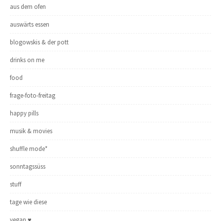
aus dem ofen
auswärts essen
blogowskis & der pott
drinks on me
food
frage-foto-freitag
happy pills
musik & movies
shuffle mode*
sonntagssüss
stuff
tage wie diese
vegan ♥