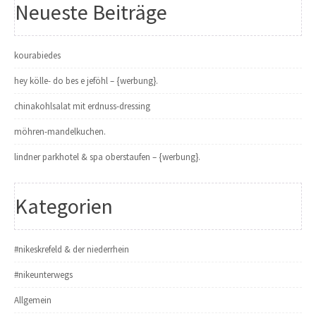
Neueste Beiträge
kourabiedes
hey kölle- do bes e jeföhl – {werbung}.
chinakohlsalat mit erdnuss-dressing
möhren-mandelkuchen.
lindner parkhotel & spa oberstaufen – {werbung}.
Kategorien
#nikeskrefeld & der niederrhein
#nikeunterwegs
Allgemein