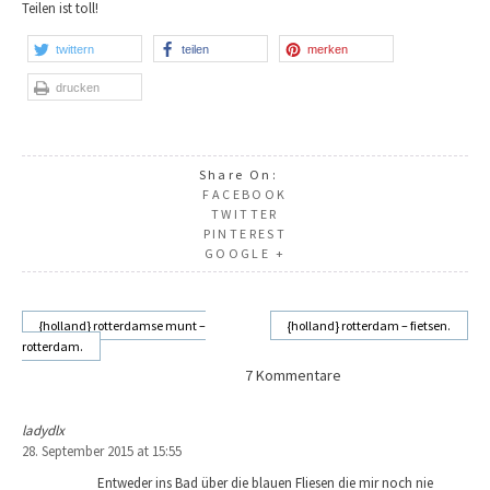
Teilen ist toll!
twittern
teilen
merken
drucken
Share On:
FACEBOOK
TWITTER
PINTEREST
GOOGLE +
{holland} rotterdamse munt –
{holland} rotterdam – fietsen.
rotterdam.
Beitragsnavigation
7 Kommentare
ladydlx
28. September 2015 at 15:55
Entweder ins Bad über die blauen Fliesen die mir noch nie