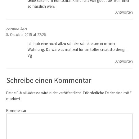
Geile Seite- fürn Kühlschrank find ichs voll gut… der ist immer
so hässlich weiß.
Antworten
corinna karl
5. Oktober 2015 at 22:26
Ich hab eine nicht allzu schicke schiebetüre in meiner
Wohnung. Da wäre es mal zeit für ein tolles creatisto design.
Vg
Antworten
Schreibe einen Kommentar
Deine E-Mail-Adresse wird nicht veröffentlicht.
Erforderliche Felder sind mit
*
markiert
Kommentar