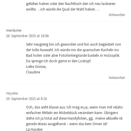
gefallen haben oder den Nachttisch den ich neu lackieren
wollte….ich würde die Qual der Wahl haben….
Antworten
merlanne
28. September 2015 at 18:08
Sehr neugierig bin ich geworden und bin auch begeistert von
der tolle Auswahl. Ich würde mir die spanischen Kacheln ins
Bad holen oder aber Fotohintergründe basteln in Holzoptik.
Da springe ich doch gerne in den Lostopf.
Liebe Grüsse,
Claudine
Antworten
Haydee
29. September 2015 at 8:16
Och, das sieht klasse aus. Ich mag es ja, wenn man mit relativ
einfachen Mitteln ein Möbelstück verändern kann. Übrigens
stehe ich ja total auf diese Handyfolien, gg.. meine aktuelle ist
gerade etwas ausgefranst – wenn das kein Omen ist!
Lg Haydee