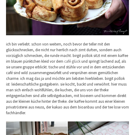
ich bin verliebt. schon von weitem, noch bevor der teller mit den
glücksschnecken, die nicht nur herrlich nach zimt duften, sondern auch
vorzüglich schmecken, die runde macht. birgit pollok sitzt mit einem kaffee
im blauen pünktchen kleid vor dem
café glück
und springt lachend auf, als
sie unsere gruppe erblickt. tische und stühle vor und in dem entzückenden
café sind wild zusammengewürfelt und versprühen einen gemütlichen
charme. ich mag das ja und möchte am liebsten hierbleiben. birgit pollok
ist leidenschaftliche gastgeberin. sie kocht, backt und verwöhnt. hier muss
man sich einfach wohlfühlen, die kuchen, die uns von der theke
entgegenlachen sind alle selbstgebacken, mit bioeiern und kommen direkt
aus der kleinen küche hinter der theke. der kaffee kommt aus einer kleinen
privatrösterei aus neuss, der kakao aus dem bioanbau und der tee lose vom
fachhändler.