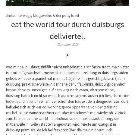
#nikeunterwegs
,
blogowskis & der pott
,
food
eat the world tour durch duisburgs
dellviertel.
22. August 2016
★
was mir bei duisburg einfällt? nicht unbedingt die schönste stadt. mein vater
ist dort aufgewachsen, meine eltern haben eine zeit lang in duisburgs süden
gelebt. ein cockerspaniel hat mir mit 1,5 jahren ins gesicht gebissen (ja, in
duisburg. praktischerweise in der nähe der unfallklinik). duisburgs bahnhof
kenne ich vom umsteigen auf dem weg nach essen, aber sonst? ne,
duisburg hab ich nicht so wirklich auf dem schirm. ausser ich besuche
meine
liebe freundin berit
in einem der schönsten häuser, dem dreigiebelhaus. dort
befindet sich auch
der co working space oppa franz von berits freund
michel
. so ein wunderschöner ort. aber ich schweife mal wieder ab. zurück
zum thema.
eat the world – die kulinarisch kulturelle stadtführung
, die
mittlerweile in vielen städten angeboten wird, feierte am 6.august in
duisburg premiere. da ich bei fees post über
die tour in dortmunds