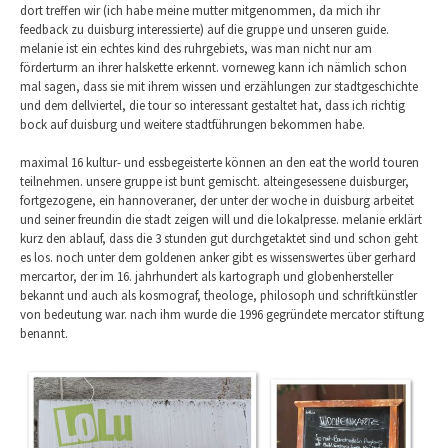
dort treffen wir (ich habe meine mutter mitgenommen, da mich ihr
feedback zu duisburg interessierte) auf die gruppe und unseren guide.
melanie ist ein echtes kind des ruhrgebiets, was man nicht nur am
förderturm an ihrer halskette erkennt. vorneweg kann ich nämlich schon
mal sagen, dass sie mit ihrem wissen und erzählungen zur stadtgeschichte
und dem dellviertel, die tour so interessant gestaltet hat, dass ich richtig
bock auf duisburg und weitere stadtführungen bekommen habe.
maximal 16 kultur- und essbegeisterte können an den eat the world touren
teilnehmen. unsere gruppe ist bunt gemischt. alteingesessene duisburger,
fortgezogene, ein hannoveraner, der unter der woche in duisburg arbeitet
und seiner freundin die stadt zeigen will und die lokalpresse. melanie erklärt
kurz den ablauf, dass die 3 stunden gut durchgetaktet sind und schon geht
es los. noch unter dem goldenen anker gibt es wissenswertes über gerhard
mercartor, der im 16. jahrhundert als kartograph und globenhersteller
bekannt und auch als kosmograf, theologe, philosoph und schriftkünstler
von bedeutung war. nach ihm wurde die 1996 gegründete mercator stiftung
benannt.