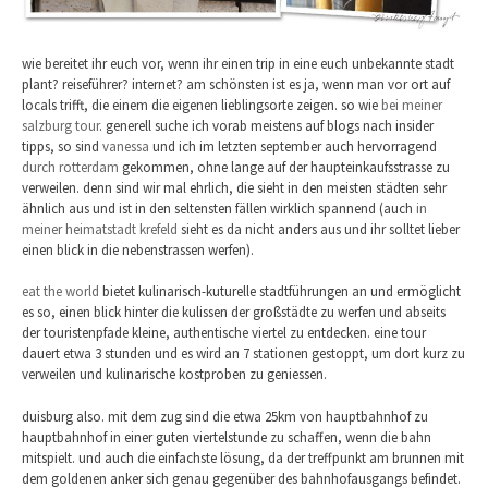
wie bereitet ihr euch vor, wenn ihr einen trip in eine euch unbekannte stadt
plant? reiseführer? internet? am schönsten ist es ja, wenn man vor ort auf
locals trifft, die einem die eigenen lieblingsorte zeigen. so wie
bei meiner
salzburg tour
. generell suche ich vorab meistens auf blogs nach insider
tipps, so sind
vanessa
und ich im letzten september auch hervorragend
durch rotterdam
gekommen, ohne lange auf der haupteinkaufsstrasse zu
verweilen. denn sind wir mal ehrlich, die sieht in den meisten städten sehr
ähnlich aus und ist in den seltensten fällen wirklich spannend (auch
in
meiner heimatstadt krefeld
sieht es da nicht anders aus und ihr solltet lieber
einen blick in die nebenstrassen werfen).
eat the world
bietet kulinarisch-kuturelle stadtführungen an und ermöglicht
es so, einen blick hinter die kulissen der großstädte zu werfen und abseits
der touristenpfade kleine, authentische viertel zu entdecken. eine tour
dauert etwa 3 stunden und es wird an 7 stationen gestoppt, um dort kurz zu
verweilen und kulinarische kostproben zu geniessen.
duisburg also. mit dem zug sind die etwa 25km von hauptbahnhof zu
hauptbahnhof in einer guten viertelstunde zu schaffen, wenn die bahn
mitspielt. und auch die einfachste lösung, da der treffpunkt am brunnen mit
dem goldenen anker sich genau gegenüber des bahnhofausgangs befindet.