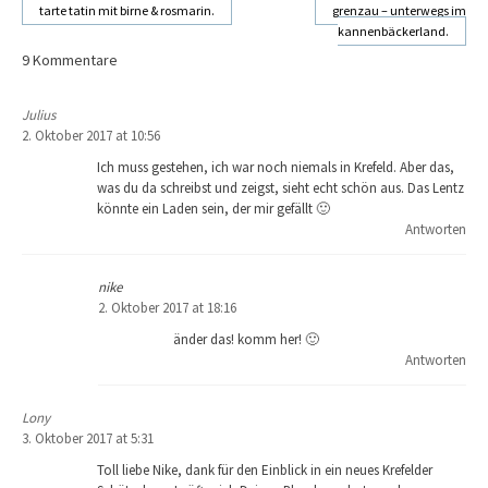
tarte tatin mit birne & rosmarin.
grenzau – unterwegs im
kannenbäckerland.
Beitragsnavigation
9 Kommentare
Julius
2. Oktober 2017 at 10:56
Ich muss gestehen, ich war noch niemals in Krefeld. Aber das,
was du da schreibst und zeigst, sieht echt schön aus. Das Lentz
könnte ein Laden sein, der mir gefällt 🙂
Antworten
nike
2. Oktober 2017 at 18:16
änder das! komm her! 🙂
Antworten
Lony
3. Oktober 2017 at 5:31
Toll liebe Nike, dank für den Einblick in ein neues Krefelder