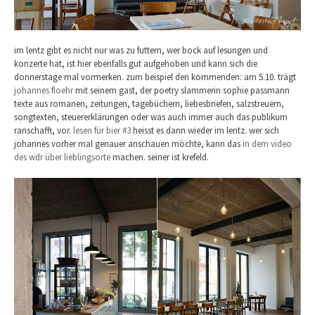
im lentz gibt es nicht nur was zu futtern, wer bock auf lesungen und
konzerte hat, ist hier ebenfalls gut aufgehoben und kann sich die
donnerstage mal vormerken. zum beispiel den kommenden: am 5.10. trägt
johannes floehr
mit seinem gast, der poetry slammerin sophie passmann
texte aus r
omanen, zeitungen, tagebüchern, liebesbriefen, salzstreuern,
songtexten, steuererklärungen oder was auch immer auch das publikum
ranschafft, vor.
lesen für bier #3
heisst es dann wieder im lentz. wer sich
johannes vorher mal genauer anschauen möchte, kann das
in dem video
des wdr über lieblingsorte
machen. seiner ist krefeld.