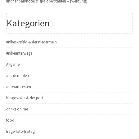
lindner parkhotel & spa oberstaufen – {werbung}.
Kategorien
#nikeskrefeld & der niederrhein
#nikeunterwegs
Allgemein
aus dem ofen
auswärts essen
blogowskis & der pott
drinks on me
food
frage-foto-freitag