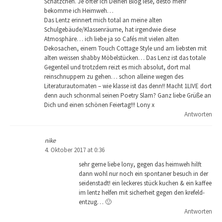
Schätzchen. Je öfter ich Deinen Blog lese, desto mehr
bekomme ich Heimweh…
Das Lentz erinnert mich total an meine alten
Schulgebäude/Klassenräume, hat irgendwie diese
Atmosphäre… ich liebe ja so Cafés mit vielen alten
Dekosachen, einem Touch Cottage Style und am liebsten mit
alten weissen shabby Möbelstücken… Das Lenz ist das totale
Gegenteil und trotzdem reizt es mich absolut, dort mal
reinschnuppern zu gehen… schon alleine wegen des
Literaturautomaten – wie klasse ist das denn!! Macht 1LIVE dort
denn auch schonmal seinen Poetry Slam? Ganz liebe Grüße an
Dich und einen schönen Feiertag!!! Lony x
Antworten
nike
4. Oktober 2017 at 0:36
sehr gerne liebe lony, gegen das heimweh hilft
dann wohl nur noch ein spontaner besuch in der
seidenstadt! ein leckeres stück kuchen & ein kaffee
im lentz helfen mit sicherheit gegen den krefeld-
entzug… 🙂
Antworten