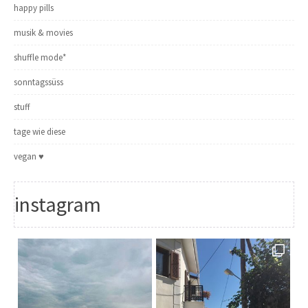
happy pills
musik & movies
shuffle mode*
sonntagssüss
stuff
tage wie diese
vegan ♥
instagram