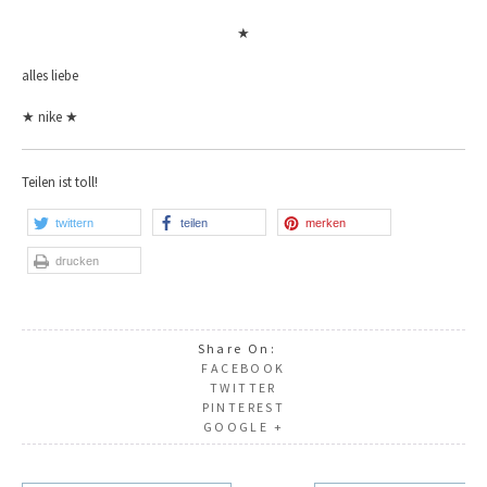
★
alles liebe
★ nike ★
Teilen ist toll!
twittern
teilen
merken
drucken
Share On:
FACEBOOK
TWITTER
PINTEREST
GOOGLE +