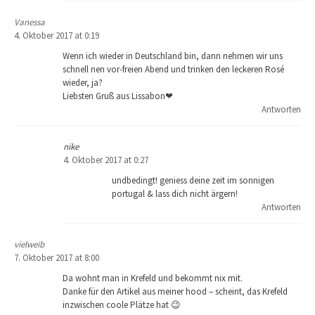
Vanessa
4. Oktober 2017 at 0:19
Wenn ich wieder in Deutschland bin, dann nehmen wir uns
schnell nen vor-freien Abend und trinken den leckeren Rosé
wieder, ja?
Liebsten Gruß aus Lissabon❤
Antworten
nike
4. Oktober 2017 at 0:27
undbedingt! geniess deine zeit im sonnigen
portugal & lass dich nicht ärgern!
Antworten
vielweib
7. Oktober 2017 at 8:00
Da wohnt man in Krefeld und bekommt nix mit.
Danke für den Artikel aus meiner hood – scheint, das Krefeld
inzwischen coole Plätze hat 😉