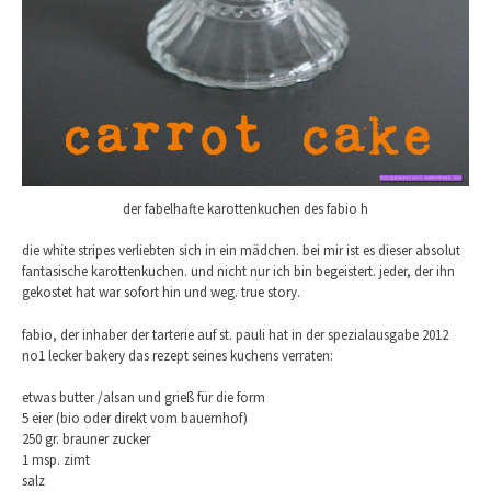
der fabelhafte karottenkuchen des fabio h
die white stripes verliebten sich in ein mädchen. bei mir ist es dieser absolut
fantasische karottenkuchen. und nicht nur ich bin begeistert. jeder, der ihn
gekostet hat war sofort hin und weg. true story.
fabio, der inhaber der tarterie auf st. pauli hat in der spezialausgabe 2012
no1 lecker bakery das rezept seines kuchens verraten:
etwas butter /alsan und grieß für die form
5 eier (bio oder direkt vom bauernhof)
250 gr. brauner zucker
1 msp. zimt
salz