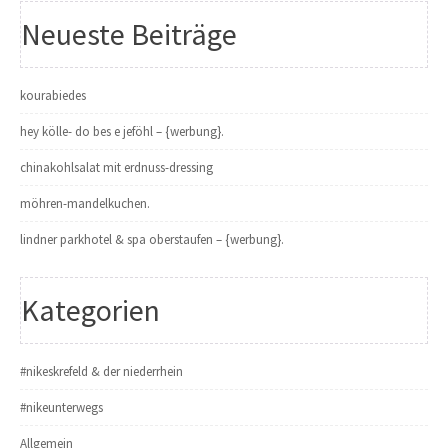
Neueste Beiträge
kourabiedes
hey kölle- do bes e jeföhl – {werbung}.
chinakohlsalat mit erdnuss-dressing
möhren-mandelkuchen.
lindner parkhotel & spa oberstaufen – {werbung}.
Kategorien
#nikeskrefeld & der niederrhein
#nikeunterwegs
Allgemein