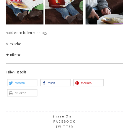
habt einen tollen sonntag,
alles liebe
★ nike ★
Teilen ist toll!
twittern
teilen
merken
drucken
Share On:
FACEBOOK
TWITTER