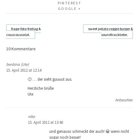
PINTEREST
GOOGLE +
frage-foto-freitag &
sweet potato veggie burger &
couscoussalat.
soundtrackliebe.
Beitragsnavigation
10 Kommentare
benbino {Ute}
15. April 2012 at 12:14
🙂 … der sieht guuuut aus.
Herzliche Grüße
Ute
Antworten
nike
15. April 2012 at 13:40
und genauso schmeckt der auch! 😀 wenn nicht
sogar noch besser!