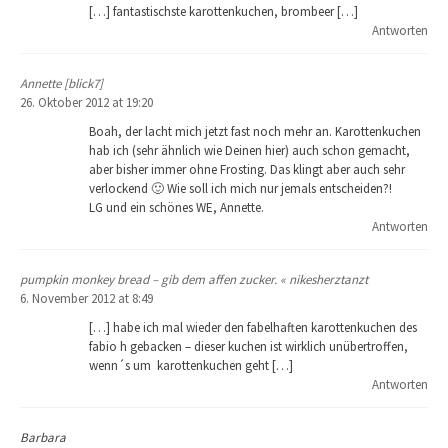
[…] fantastischste karottenkuchen, brombeer […]
Antworten
Annette [blick7]
26. Oktober 2012 at 19:20
Boah, der lacht mich jetzt fast noch mehr an. Karottenkuchen
hab ich (sehr ähnlich wie Deinen hier) auch schon gemacht,
aber bisher immer ohne Frosting. Das klingt aber auch sehr
verlockend 🙂 Wie soll ich mich nur jemals entscheiden?!
LG und ein schönes WE, Annette.
Antworten
pumpkin monkey bread – gib dem affen zucker. « nikesherztanzt
6. November 2012 at 8:49
[…] habe ich mal wieder den fabelhaften karottenkuchen des
fabio h gebacken – dieser kuchen ist wirklich unübertroffen,
wenn´s um karottenkuchen geht […]
Antworten
Barbara