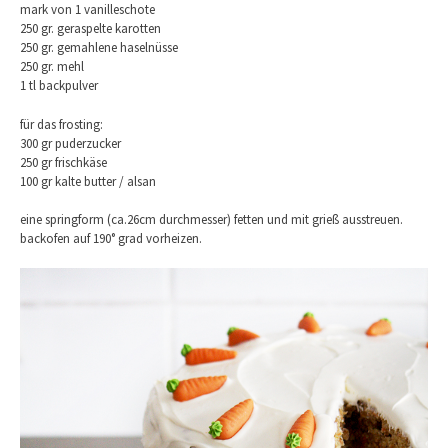
mark von 1 vanilleschote
250 gr. geraspelte karotten
250 gr. gemahlene haselnüsse
250 gr. mehl
1 tl backpulver
für das frosting:
300 gr puderzucker
250 gr frischkäse
100 gr kalte butter / alsan
eine springform (ca.26cm durchmesser) fetten und mit grieß ausstreuen.
backofen auf 190° grad vorheizen.