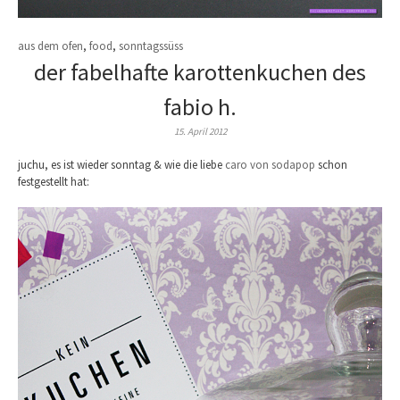
aus dem ofen
,
food
,
sonntagssüss
der fabelhafte karottenkuchen des
fabio h.
15. April 2012
juchu, es ist wieder sonntag & wie die liebe
caro von sodapop
schon
festgestellt hat: