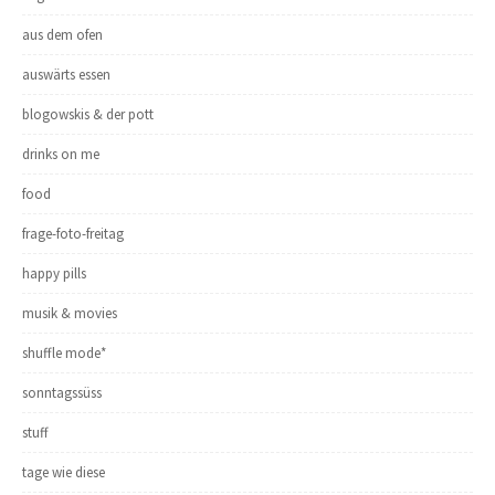
aus dem ofen
auswärts essen
blogowskis & der pott
drinks on me
food
frage-foto-freitag
happy pills
musik & movies
shuffle mode*
sonntagssüss
stuff
tage wie diese