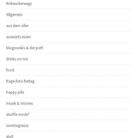
#nikeunterwegs
Allgemein
aus dem ofen
auswärts essen
blogowskis & der pott
drinks on me
food
frage-foto-freitag
happy pills
musik & movies
shuffle mode*
sonntagssüss
stuff