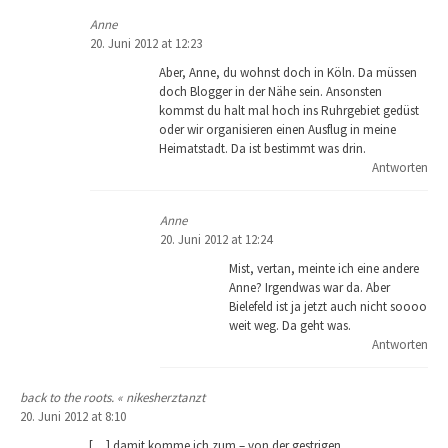
Anne
20. Juni 2012 at 12:23
Aber, Anne, du wohnst doch in Köln. Da müssen
doch Blogger in der Nähe sein. Ansonsten
kommst du halt mal hoch ins Ruhrgebiet gedüst
oder wir organisieren einen Ausflug in meine
Heimatstadt. Da ist bestimmt was drin.
Antworten
Anne
20. Juni 2012 at 12:24
Mist, vertan, meinte ich eine andere
Anne? Irgendwas war da. Aber
Bielefeld ist ja jetzt auch nicht soooo
weit weg. Da geht was.
Antworten
back to the roots. « nikesherztanzt
20. Juni 2012 at 8:10
[…] damit komme ich zum – von der gestrigen,