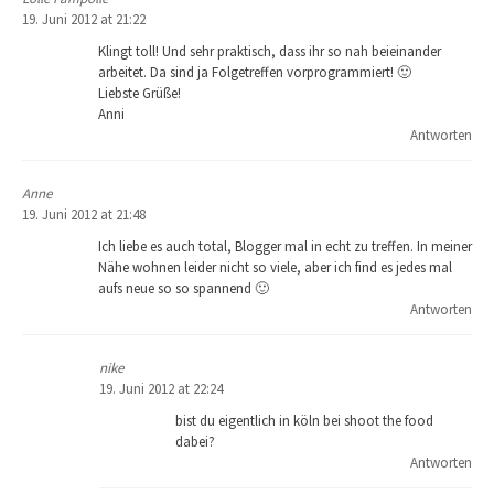
19. Juni 2012 at 21:22
Klingt toll! Und sehr praktisch, dass ihr so nah beieinander
arbeitet. Da sind ja Folgetreffen vorprogrammiert! 🙂
Liebste Grüße!
Anni
Antworten
Anne
19. Juni 2012 at 21:48
Ich liebe es auch total, Blogger mal in echt zu treffen. In meiner
Nähe wohnen leider nicht so viele, aber ich find es jedes mal
aufs neue so so spannend 🙂
Antworten
nike
19. Juni 2012 at 22:24
bist du eigentlich in köln bei shoot the food
dabei?
Antworten