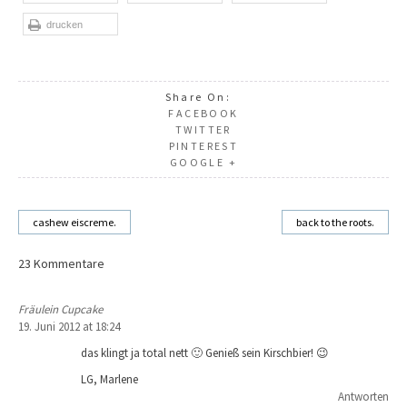
drucken
Share On:
FACEBOOK
TWITTER
PINTEREST
GOOGLE +
cashew eiscreme.
back to the roots.
Beitragsnavigation
23 Kommentare
Fräulein Cupcake
19. Juni 2012 at 18:24
das klingt ja total nett 🙂 Genieß sein Kirschbier! 😉
LG, Marlene
Antworten