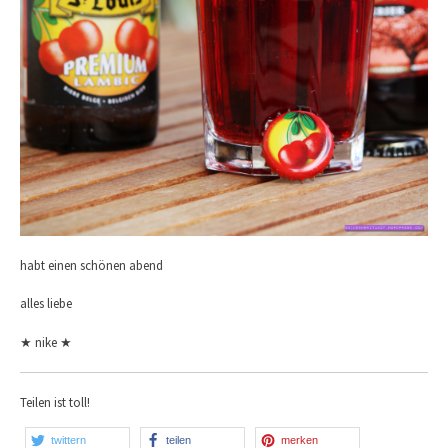
habt einen schönen abend
alles liebe
★ nike ★
Teilen ist toll!
twittern
teilen
merken