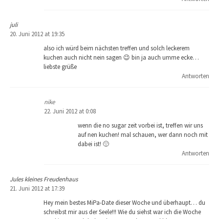
juli
20. Juni 2012 at 19:35
also ich würd beim nächsten treffen und solch leckerem
kuchen auch nicht nein sagen 😉 bin ja auch umme ecke…
liebste grüße
Antworten
nike
22. Juni 2012 at 0:08
wenn die no sugar zeit vorbei ist, treffen wir uns
auf nen kuchen! mal schauen, wer dann noch mit
dabei ist! 🙂
Antworten
Jules kleines Freudenhaus
21. Juni 2012 at 17:39
Hey mein bestes MiPa-Date dieser Woche und überhaupt… du
schreibst mir aus der Seele!!! Wie du siehst war ich die Woche