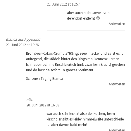
20. Juni 2012 at 16:57
aber auch nicht soweit von
derendorf entfernt 🙂
Antworten
Bianca aus Appellund
20. Juni 2012 at 10:26
Brombeer-Kokos-Crumble?!Klingt seeehr lecker und es ist echt
aufregend, die Mädels hinter den Blogs mal kennenzulernen.
Ich habe noch nie Kirschbier(ich trink zwar kein Bier…) gesehen
und da hast da sofort ´n ganzes Sortiment.
Schönen Tag, lg Bianca
Antworten
nike
20. Juni 2012 at 16:38
war auch sehr lecker! also der kuchen, beim
kirschbier gibt es leider himmelweite unterschiede
… aber davon bald mehr!
Antworten