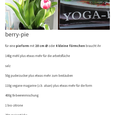
berry-pie
⌀
für eine
pieform
mit
20 cm
oder
4 kleine förmchen
braucht ihr
140g mehl plus etwas mehr für die arbeitsfläche
salz
50g puderzucker plus etwas mehr zum bestäuben
110g vegane magarine (z.b. alsan) plus etwas mehr für die form
400g tk-beerenmischung
1 bio-zitrone