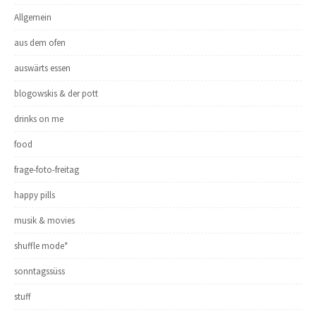
Allgemein
aus dem ofen
auswärts essen
blogowskis & der pott
drinks on me
food
frage-foto-freitag
happy pills
musik & movies
shuffle mode*
sonntagssüss
stuff