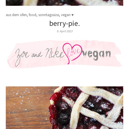
aus dem ofen
,
food
,
sonntagssüss
,
vegan ♥
berry-pie.
8. April 2013