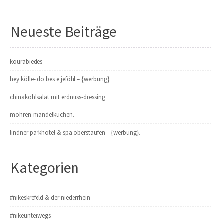
Neueste Beiträge
kourabiedes
hey kölle- do bes e jeföhl – {werbung}.
chinakohlsalat mit erdnuss-dressing
möhren-mandelkuchen.
lindner parkhotel & spa oberstaufen – {werbung}.
Kategorien
#nikeskrefeld & der niederrhein
#nikeunterwegs