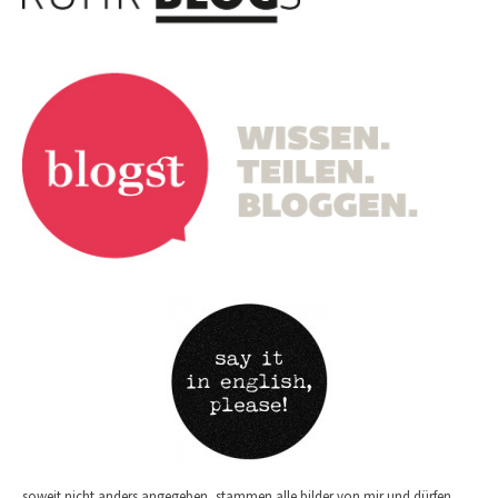
soweit nicht anders angegeben, stammen alle bilder von mir und dürfen