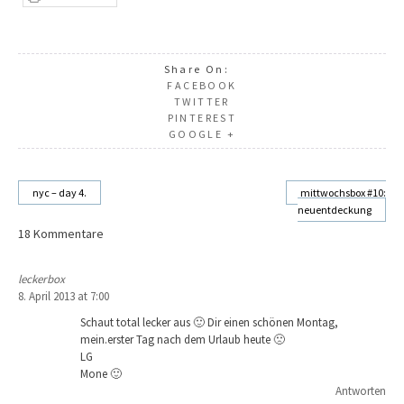
Share On:
FACEBOOK
TWITTER
PINTEREST
GOOGLE +
nyc – day 4.
mittwochsbox #10:
neuentdeckung
Beitragsnavigation
18 Kommentare
leckerbox
8. April 2013 at 7:00
Schaut total lecker aus 🙂 Dir einen schönen Montag,
mein.erster Tag nach dem Urlaub heute 🙁
LG
Mone 🙂
Antworten