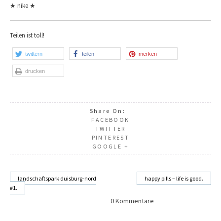
★ nike ★
Teilen ist toll!
twittern
teilen
merken
drucken
Share On:
FACEBOOK
TWITTER
PINTEREST
GOOGLE +
landschaftspark duisburg-nord
happy pills – life is good.
#1.
Beitragsnavigation
0 Kommentare