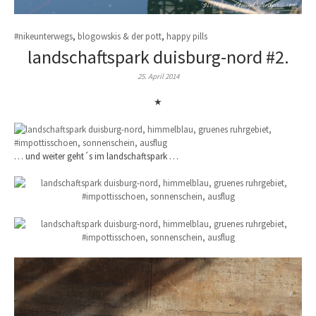
#nikeunterwegs
,
blogowskis & der pott
,
happy pills
landschaftspark duisburg-nord #2.
25. April 2014
★
… und weiter geht´s im landschaftspark …