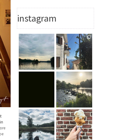
instagram
t
in
ore
oe