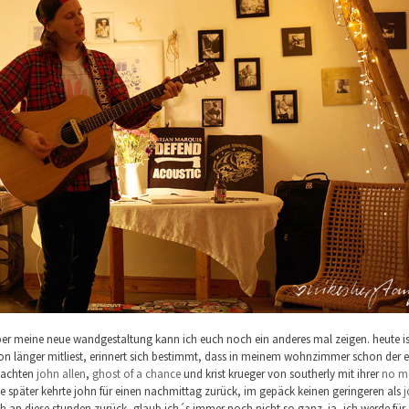
aber meine neue wandgestaltung kann ich euch noch ein anderes mal zeigen. heute is
chon länger mitliest, erinnert sich bestimmt, dass in meinem wohnzimmer schon der e
 machten
john allen
,
ghost of a chance
und krist krueger von southerly mit ihrer
no m
ate später kehrte john für einen nachmittag zurück, im gepäck keinen geringeren als
j
h an diese stunden zurück, glaub ich´s immer noch nicht so ganz. ja, ich werde für