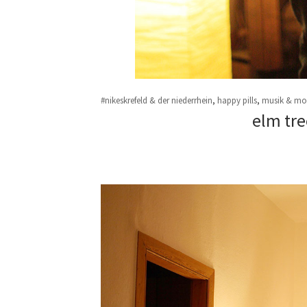
#nikeskrefeld & der niederrhein
,
happy pills
,
musik & mo
elm tre