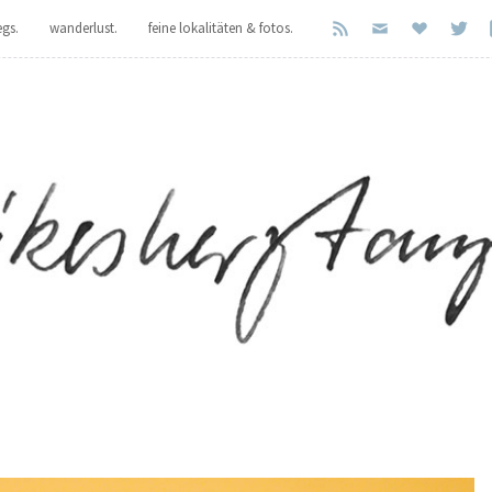
er Dienste. Mit der Nutzung unserer Dienste erklären Sie sich damit einverstanden, d
gs.
wanderlust.
feine lokalitäten & fotos.
.