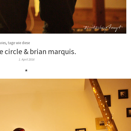
vies
,
tage wie diese
e circle & brian marquis.
1. April 2016
★