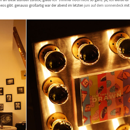
ideos gibt. genauso großartig war der abend im letzten
juni auf dem sonnendeck
mit 