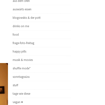
aus dem ofen
auswärts essen
blogowskis & der pott
drinks on me
food
frage-foto-freitag
happy pills
musik & movies
shuffle mode*
sonntagssüss
stuff
tage wie diese
vegan ♥