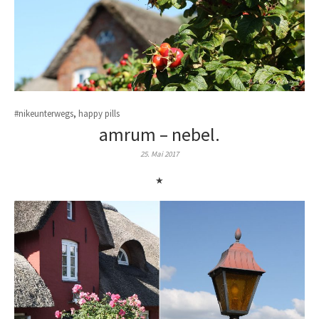
#nikeunterwegs
,
happy pills
amrum – nebel.
25. Mai 2017
★