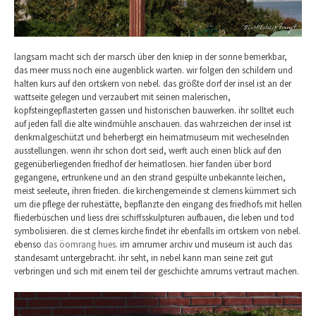
langsam macht sich der marsch über den kniep in der sonne bemerkbar,
das meer muss noch eine augenblick warten. wir folgen den schildern und
halten kurs auf den ortskern von nebel. das größte dorf der insel ist an der
wattseite gelegen und verzaubert mit seinen malerischen,
kopfsteingepflasterten gassen und historischen bauwerken. ihr solltet euch
auf jeden fall die alte windmühle anschauen. das wahrzeichen der insel ist
denkmalgeschützt und beherbergt ein heimatmuseum mit wecheselnden
ausstellungen. wenn ihr schon dort seid, werft auch einen blick auf den
gegenüberliegenden friedhof der heimatlosen. hier fanden über bord
gegangene, ertrunkene und an den strand gespülte unbekannte leichen,
meist seeleute, ihren frieden. die kirchengemeinde st clemens kümmert sich
um die pflege der ruhestätte, bepflanzte den eingang des friedhofs mit hellen
fliederbüschen und liess drei schiffsskulpturen aufbauen, die leben und tod
symbolisieren. die st clemes kirche findet ihr ebenfalls im ortskern von nebel.
ebenso
das öomrang hues
. im amrumer archiv und museum ist auch das
standesamt untergebracht. ihr seht, in nebel kann man seine zeit gut
verbringen und sich mit einem teil der geschichte amrums vertraut machen.