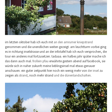
im letzten oktober hab ich euch mit
an den amrumer kniepstrand
genommen und die unendlichen weiten gezeigt. am leuchtturm vorbei ging
es in richtung inselstrasse und an der infotafel hab ich euch versprochen, die
tour ein anderes mal fortzusetzen. tadaaa. ein halbes jahr später mache ich
das dann auch mal.
frollein pfau
erwähnte gestern abend auf facebook, sie
würde sich in naher zukunft meine lieblingsinsel mal etwas genauer
anschauen. ein guter zeitpunkt hier noch ein wenig mehr von
der insel
zu
zeigen als
strand
, noch mehr strand
und die dünenlandschaften
.