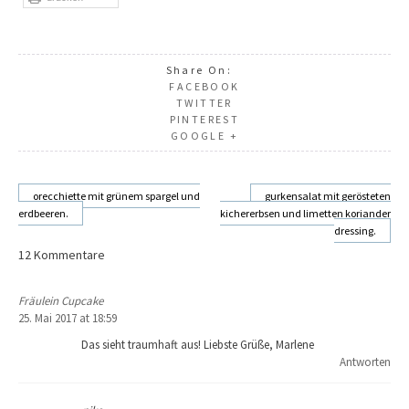
Share On:
FACEBOOK
TWITTER
PINTEREST
GOOGLE +
orecchiette mit grünem spargel und
gurkensalat mit gerösteten
erdbeeren.
kichererbsen und limetten koriander
Beitragsnavigation
dressing.
12 Kommentare
Fräulein Cupcake
25. Mai 2017 at 18:59
Das sieht traumhaft aus! Liebste Grüße, Marlene
Antworten