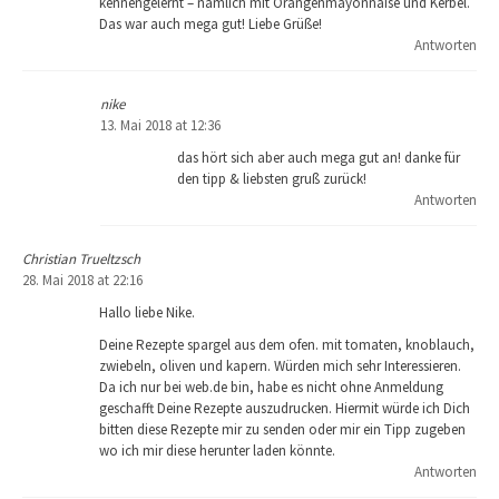
kennengelernt – nämlich mit Orangenmayonnaise und Kerbel.
Das war auch mega gut! Liebe Grüße!
Antworten
nike
13. Mai 2018 at 12:36
das hört sich aber auch mega gut an! danke für
den tipp & liebsten gruß zurück!
Antworten
Christian Trueltzsch
28. Mai 2018 at 22:16
Hallo liebe Nike.
Deine Rezepte spargel aus dem ofen. mit tomaten, knoblauch,
zwiebeln, oliven und kapern. Würden mich sehr Interessieren.
Da ich nur bei web.de bin, habe es nicht ohne Anmeldung
geschafft Deine Rezepte auszudrucken. Hiermit würde ich Dich
bitten diese Rezepte mir zu senden oder mir ein Tipp zugeben
wo ich mir diese herunter laden könnte.
Antworten