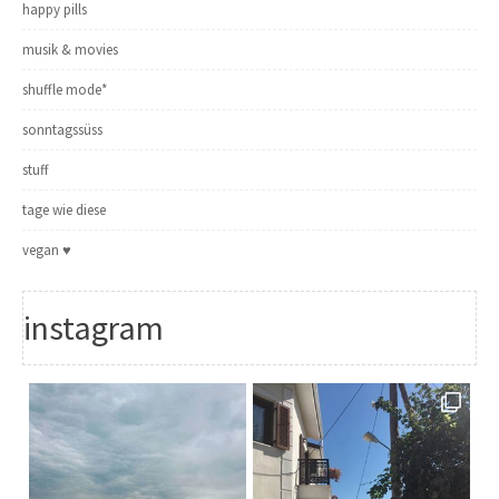
happy pills
musik & movies
shuffle mode*
sonntagssüss
stuff
tage wie diese
vegan ♥
instagram