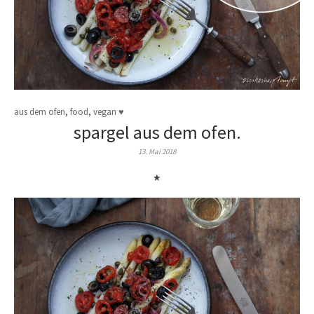
aus dem ofen
,
food
,
vegan ♥
spargel aus dem ofen.
13. Mai 2018
★