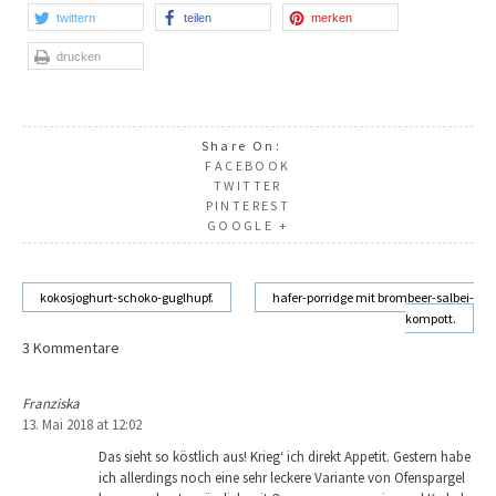
twittern
teilen
merken
drucken
Share On:
FACEBOOK
TWITTER
PINTEREST
GOOGLE +
kokosjoghurt-schoko-guglhupf.
hafer-porridge mit brombeer-salbei-
kompott.
Beitragsnavigation
3 Kommentare
Franziska
13. Mai 2018 at 12:02
Das sieht so köstlich aus! Krieg‘ ich direkt Appetit. Gestern habe
ich allerdings noch eine sehr leckere Variante von Ofenspargel