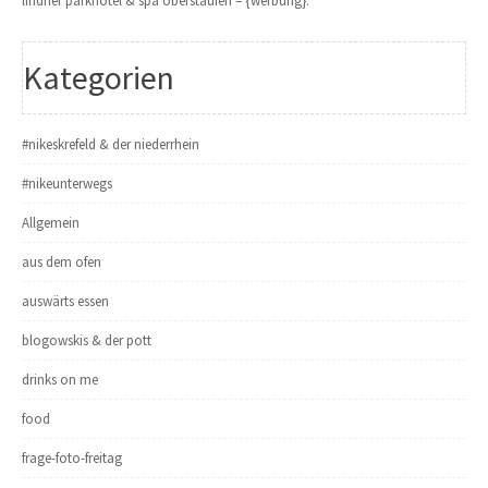
lindner parkhotel & spa oberstaufen – {werbung}.
Kategorien
#nikeskrefeld & der niederrhein
#nikeunterwegs
Allgemein
aus dem ofen
auswärts essen
blogowskis & der pott
drinks on me
food
frage-foto-freitag