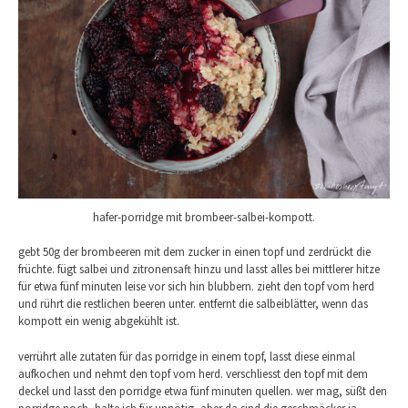
hafer-porridge mit brombeer-salbei-kompott.
gebt 50g der brombeeren mit dem zucker in einen topf und zerdrückt die
früchte. fügt salbei und zitronensaft hinzu und lasst alles bei mittlerer hitze
für etwa fünf minuten leise vor sich hin blubbern. zieht den topf vom herd
und rührt die restlichen beeren unter. entfernt die salbeiblätter, wenn das
kompott ein wenig abgekühlt ist.
verrührt alle zutaten für das porridge in einem topf, lasst diese einmal
aufkochen und nehmt den topf vom herd. verschliesst den topf mit dem
deckel und lasst den porridge etwa fünf minuten quellen. wer mag, süßt den