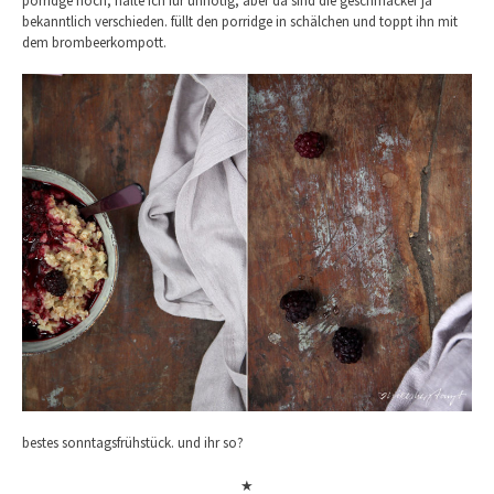
porridge noch, halte ich für unnötig, aber da sind die geschmäcker ja
bekanntlich verschieden. füllt den porridge in schälchen und toppt ihn mit
dem brombeerkompott.
bestes sonntagsfrühstück. und ihr so?
★