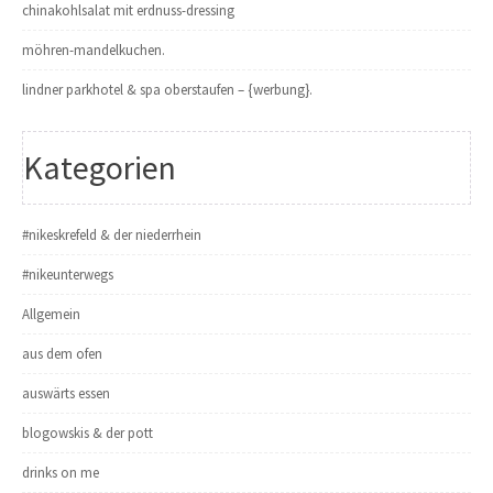
chinakohlsalat mit erdnuss-dressing
möhren-mandelkuchen.
lindner parkhotel & spa oberstaufen – {werbung}.
Kategorien
#nikeskrefeld & der niederrhein
#nikeunterwegs
Allgemein
aus dem ofen
auswärts essen
blogowskis & der pott
drinks on me