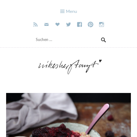
Cookies erleichtern die Bereitstellung unserer Dienste. Mit der Nutzung unserer
Dienste erklären Sie sich damit einverstanden, dass wir Cookies verwenden.
Mehr
Menu
Infos
OK
Suchen
nach:
Skip
to
krefelder foodblog mit
nikes herz tanzt
content
wanderlust.