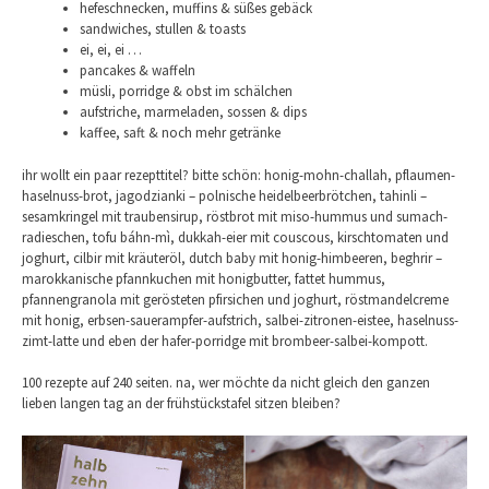
hefeschnecken, muffins & süßes gebäck
sandwiches, stullen & toasts
ei, ei, ei …
pancakes & waffeln
müsli, porridge & obst im schälchen
aufstriche, marmeladen, sossen & dips
kaffee, saft & noch mehr getränke
ihr wollt ein paar rezepttitel? bitte schön: honig-mohn-challah, pflaumen-
haselnuss-brot, jagodzianki – polnische heidelbeerbrötchen, tahinli –
sesamkringel mit traubensirup, röstbrot mit miso-hummus und sumach-
radieschen, tofu báhn-mì, dukkah-eier mit couscous, kirschtomaten und
joghurt, cilbir mit kräuteröl, dutch baby mit honig-himbeeren, beghrir –
marokkanische pfannkuchen mit honigbutter, fattet hummus,
pfannengranola mit gerösteten pfirsichen und joghurt, röstmandelcreme
mit honig, erbsen-sauerampfer-aufstrich, salbei-zitronen-eistee, haselnuss-
zimt-latte und eben der hafer-porridge mit brombeer-salbei-kompott.
100 rezepte auf 240 seiten. na, wer möchte da nicht gleich den ganzen
lieben langen tag an der frühstückstafel sitzen bleiben?