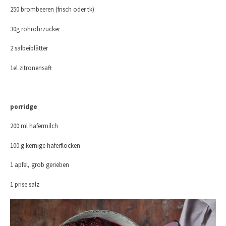
250 brombeeren (frisch oder tk)
30g rohrohrzucker
2 salbeiblätter
1el zitronensaft
porridge
200 ml hafermilch
100 g kernige haferflocken
1 apfel, grob gerieben
1 prise salz