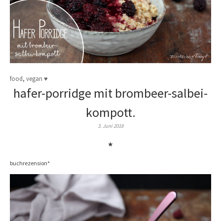
food
,
vegan ♥
hafer-porridge mit brombeer-salbei-
kompott.
3. Juni 2018
★
buchrezension*