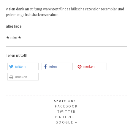
vielen dank an
stiftung warentest für das hübsche rezensionsexemplar
und
jede menge frühstücksinspiration.
alles liebe
★ nike ★
Teilen ist toll!
twittern
teilen
merken
drucken
Share On:
FACEBOOK
TWITTER
PINTEREST
GOOGLE +