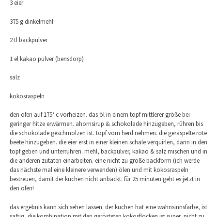
3 eier
375 g dinkelmehl
2 tl backpulver
1 el kakao pulver (bensdorp)
salz
kokosraspeln
den ofen auf 175° c vorheizen. das öl in einem topf mittlerer größe bei
geringer hitze erwärmen. ahornsirup & schokolade hinzugeben, rühren bis
die schokolade geschmolzen ist. topf vom herd nehmen. die geraspelte rote
beete hinzugeben. die eier erst in einer kleinen schale verquirlen, dann in den
topf geben und unterrühren. mehl, backpulver, kakao & salz mischen und in
die anderen zutaten einarbeiten. eine nicht zu große backform (ich werde
das nächste mal eine kleinere verwenden) ölen und mit kokosraspeln
bestreuen, damit der kuchen nicht anbackt. für 25 minuten geht es jetzt in
den ofen!
das ergebnis kann sich sehen lassen. der kuchen hat eine wahnsinnsfarbe, ist
saftig, die kombination mit den gerösteten kokosflocken ist super, nicht zu