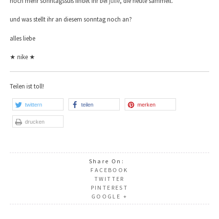
noch mehr sonntagssüß findet ihr bei
julie
, die heute sammelt.
und was stellt ihr an diesem sonntag noch an?
alles liebe
★ nike ★
Teilen ist toll!
twittern
teilen
merken
drucken
Share On:
FACEBOOK
TWITTER
PINTEREST
GOOGLE +