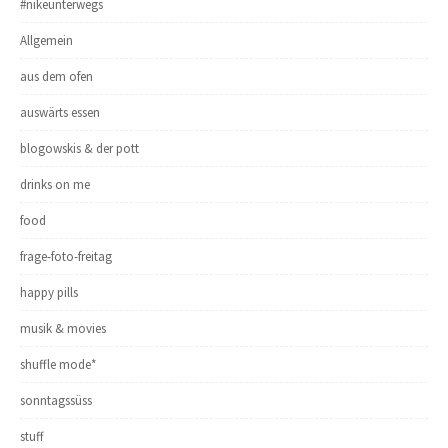
#nikeunterwegs
Allgemein
aus dem ofen
auswärts essen
blogowskis & der pott
drinks on me
food
frage-foto-freitag
happy pills
musik & movies
shuffle mode*
sonntagssüss
stuff