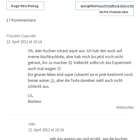
frage-foto-freitag.
spargelbärlauchrisotto & dulce de
leche cheesecake.
Beitragsnavigation
17 Kommentare
Fräulein Cupcake
22. April 2012 at 10:14
Oh, dein Kuchen schaut super aus. Ich hab den auch auf
meiner Nachbackliste, aber hab mich bis jetzt noch nicht
getraut, ihn zu machen 😉 Vielleicht sollte ich das Experiment
auch mal wagen 🙂
Die grünen Nikes sind super (obwohl sie in pink bestimmt noch
besser wären ;)), aber die Torte daneben sieht auch nicht
schlecht aus.
LG,
Marlene
Antworten
nike
22. April 2012 at 10:24
geh das wagnis ein und erzähl, wie der kuchen