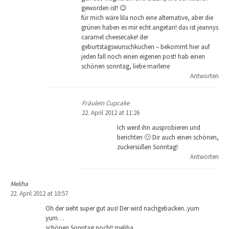
geworden ist! 😉
für mich wäre lila noch eine alternative, aber die
grünen haben es mir echt angetan! das ist jeannys
caramel cheesecake! der
geburtstagswunschkuchen – bekommt hier auf
jeden fall noch einen eigenen post! hab einen
schönen sonntag, liebe marlene
Antworten
Fräulein Cupcake
22. April 2012 at 11:26
Ich werd ihn ausprobieren und
berichten 🙂 Dir auch einen schönen,
zuckersüßen Sonntag!
Antworten
Meliha
22. April 2012 at 10:57
Oh der sieht super gut aus! Der wird nachgebacken..yum
yum…
schönen Sonntag noch!! meliha