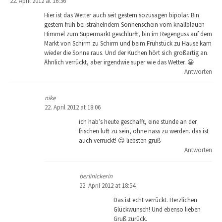
22. April 2012 at 16:36
Hier ist das Wetter auch seit gestern sozusagen bipolar. Bin
gestern früh bei strahelndem Sonnenschein vom knallblauen
Himmel zum Supermarkt geschlurft, bin im Regenguss auf dem
Markt von Schirm zu Schirm und beim Frühstück zu Hause kam
wieder die Sonne raus. Und der Kuchen hört sich großartig an.
Ähnlich verrückt, aber irgendwie super wie das Wetter. 😀
Antworten
nike
22. April 2012 at 18:06
ich hab’s heute geschafft, eine stunde an der
frischen luft zu sein, ohne nass zu werden. das ist
auch verrückt! 😉 liebsten gruß
Antworten
berlinickerin
22. April 2012 at 18:54
Das ist echt verrückt. Herzlichen
Glückwunsch! Und ebenso lieben
Gruß zurück.