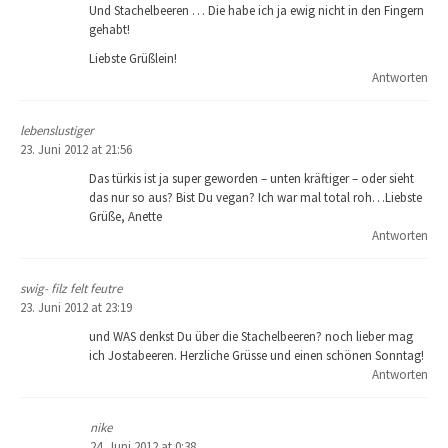
Und Stachelbeeren … Die habe ich ja ewig nicht in den Fingern
gehabt!
Liebste Grüßlein!
Antworten
lebenslustiger
23. Juni 2012 at 21:56
Das türkis ist ja super geworden – unten kräftiger – oder sieht
das nur so aus? Bist Du vegan? Ich war mal total roh…Liebste
Grüße, Anette
Antworten
swig- filz felt feutre
23. Juni 2012 at 23:19
und WAS denkst Du über die Stachelbeeren? noch lieber mag
ich Jostabeeren. Herzliche Grüsse und einen schönen Sonntag!
Antworten
nike
24. Juni 2012 at 0:38