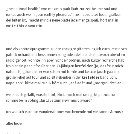
„the national health“ von maximo park läuft zur zeit bei mir rauf und
runter. auch wenn „our earthly pleasures“ mein absolutes lieblingsalbum
der briten ist, macht mir die neue platte jede menge spaß, hört mal in
write this down
rein.
und als kontrastprogramm zu den rockigen gitarren leg ich euch jetzt noch
patrick richardt ans herz. seinen song adé adé hab ich mittwoch abend im
radio gehört, konnte ihn aber nicht einordnen. nach kurzer recherche hab
ich
hier
ein paar infos über den 23-jährigen
krefelder
(ja, das freut mich
natürlich) gefunden. er war schon mit tomte und kettcar (auch gaaanz
große liebe) auf tour und spielt nebenbei in der
krefelder
band „oh,
napoleon“. klickt mal rein & hört euch „adé adé“ und „morgenlicht“ an.
wenn euch gefällt, was ihr hört,
klickt noch mal
und gebt patrick eure
stimme beim voting „für 1live zum new music award“
ich wünsch euch ein wunderschönes wochenende mit viel sonne & musik
alles liebe