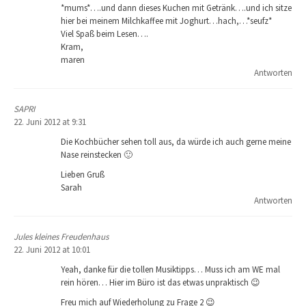
*mums*….und dann dieses Kuchen mit Getränk….und ich sitze
hier bei meinem Milchkaffee mit Joghurt…hach,…*seufz*
Viel Spaß beim Lesen….
Kram,
maren
Antworten
SAPRI
22. Juni 2012 at 9:31
Die Kochbücher sehen toll aus, da würde ich auch gerne meine
Nase reinstecken 🙂
Lieben Gruß
Sarah
Antworten
Jules kleines Freudenhaus
22. Juni 2012 at 10:01
Yeah, danke für die tollen Musiktipps… Muss ich am WE mal
rein hören… Hier im Büro ist das etwas unpraktisch 😉
Freu mich auf Wiederholung zu Frage 2 😉