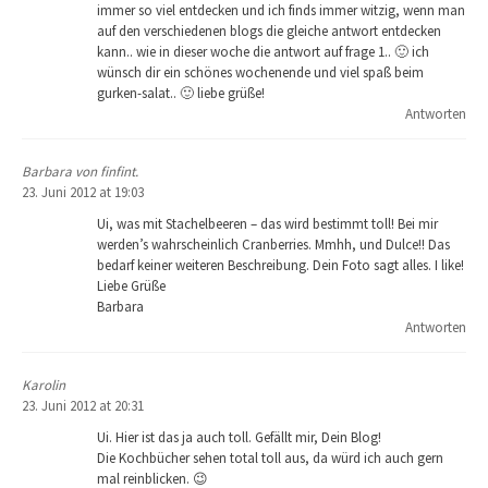
immer so viel entdecken und ich finds immer witzig, wenn man
auf den verschiedenen blogs die gleiche antwort entdecken
kann.. wie in dieser woche die antwort auf frage 1.. 🙂 ich
wünsch dir ein schönes wochenende und viel spaß beim
gurken-salat.. 🙂 liebe grüße!
Antworten
Barbara von finfint.
23. Juni 2012 at 19:03
Ui, was mit Stachelbeeren – das wird bestimmt toll! Bei mir
werden’s wahrscheinlich Cranberries. Mmhh, und Dulce!! Das
bedarf keiner weiteren Beschreibung. Dein Foto sagt alles. I like!
Liebe Grüße
Barbara
Antworten
Karolin
23. Juni 2012 at 20:31
Ui. Hier ist das ja auch toll. Gefällt mir, Dein Blog!
Die Kochbücher sehen total toll aus, da würd ich auch gern
mal reinblicken. 😉