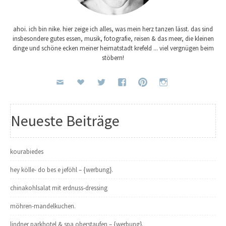
ahoi. ich bin nike. hier zeige ich alles, was mein herz tanzen lässt. das sind
insbesondere gutes essen, musik, fotografie, reisen & das meer, die kleinen
dinge und schöne ecken meiner heimatstadt krefeld ... viel vergnügen beim
stöbern!
Neueste Beiträge
kourabiedes
hey kölle- do bes e jeföhl – {werbung}.
chinakohlsalat mit erdnuss-dressing
möhren-mandelkuchen.
lindner parkhotel & spa oberstaufen – {werbung}.