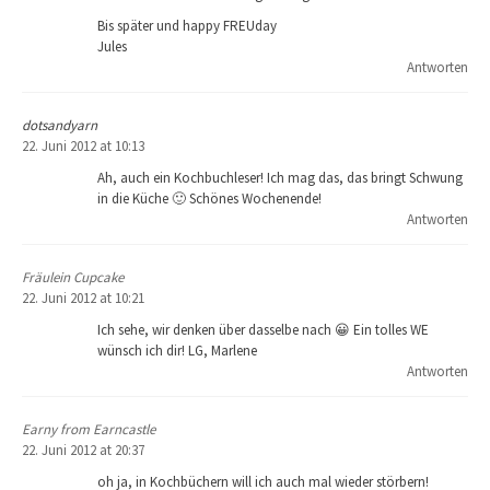
Bis später und happy FREUday
Jules
Antworten
dotsandyarn
22. Juni 2012 at 10:13
Ah, auch ein Kochbuchleser! Ich mag das, das bringt Schwung
in die Küche 🙂 Schönes Wochenende!
Antworten
Fräulein Cupcake
22. Juni 2012 at 10:21
Ich sehe, wir denken über dasselbe nach 😀 Ein tolles WE
wünsch ich dir! LG, Marlene
Antworten
Earny from Earncastle
22. Juni 2012 at 20:37
oh ja, in Kochbüchern will ich auch mal wieder störbern!