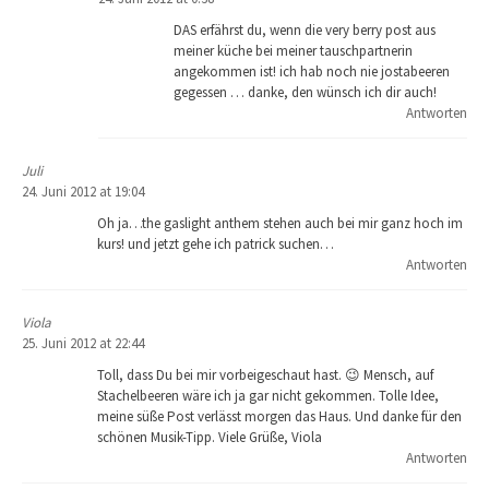
DAS erfährst du, wenn die very berry post aus
meiner küche bei meiner tauschpartnerin
angekommen ist! ich hab noch nie jostabeeren
gegessen … danke, den wünsch ich dir auch!
Antworten
Juli
24. Juni 2012 at 19:04
Oh ja…the gaslight anthem stehen auch bei mir ganz hoch im
kurs! und jetzt gehe ich patrick suchen…
Antworten
Viola
25. Juni 2012 at 22:44
Toll, dass Du bei mir vorbeigeschaut hast. 😉 Mensch, auf
Stachelbeeren wäre ich ja gar nicht gekommen. Tolle Idee,
meine süße Post verlässt morgen das Haus. Und danke für den
schönen Musik-Tipp. Viele Grüße, Viola
Antworten