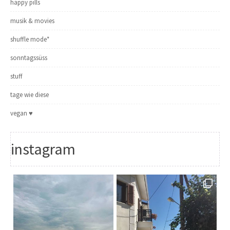
happy pills
musik & movies
shuffle mode*
sonntagssüss
stuff
tage wie diese
vegan ♥
instagram