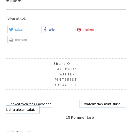
★ nike ★
Teilen ist toll!
twittern
teilen
merken
drucken
Share On:
FACEBOOK
TWITTER
PINTEREST
GOOGLE +
baked oven fries & avocado-
watermelon-mint-slush.
kichererbsen-salat.
Beitragsnavigation
18 Kommentare