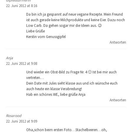
Gipfelstürmerin
22. Juni 2012 at 8:16
Da bin ich ja gespannt auf neue vegane Rezepte. Mein Freund
ist auch gerade keine Milchprodukte und keine Eier. Dazu noch
Low Carb. Da gehen sogar mir die Ideen aus. 😉
Liebe Grüße
Kerstin vom Genussgipfel
Antworten
Anja
22. Juni 2012 at 9:08
Und wieder ein Obst-Bild zu Frage Nr. 4 🙂 Ist bei mir auch
vertreten…
Dein Date mit Jules sieht klasse aus und ich wünsche euch
auch heute ein klasse Verabredung!
Hab ein schönes WE, liebe grüße Anja
Antworten
Rosarood
22. Juni 2012 at 9:09
Oha,schon beim ersten Foto…Stachelbeeren…oh,