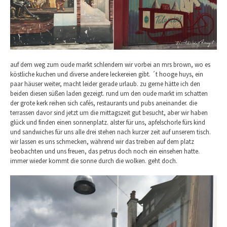
auf dem weg zum oude markt schlendern wir vorbei an mrs brown, wo es
köstliche kuchen und diverse andere leckereien gibt. ´t hooge huys, ein
paar häuser weiter, macht leider gerade urlaub. zu gerne hätte ich den
beiden diesen süßen laden gezeigt. rund um den oude markt im schatten
der grote kerk reihen sich cafés, restaurants und pubs aneinander. die
terrassen davor sind jetzt um die mittagszeit gut besucht, aber wir haben
glück und finden einen sonnenplatz. alster für uns, apfelschorle fürs kind
und sandwiches für uns alle drei stehen nach kurzer zeit auf unserem tisch.
wir lassen es uns schmecken, während wir das treiben auf dem platz
beobachten und uns freuen, das petrus doch noch ein einsehen hatte.
immer wieder kommt die sonne durch die wolken. geht doch.