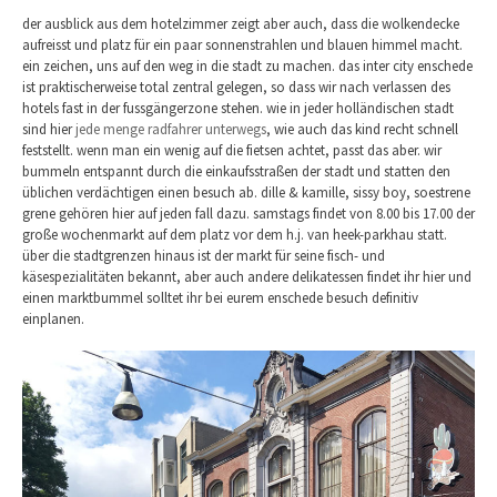
der ausblick aus dem hotelzimmer zeigt aber auch, dass die wolkendecke
aufreisst und platz für ein paar sonnenstrahlen und blauen himmel macht.
ein zeichen, uns auf den weg in die stadt zu machen. das inter city enschede
ist praktischerweise total zentral gelegen, so dass wir nach verlassen des
hotels fast in der fussgängerzone stehen. wie in jeder holländischen stadt
sind hier
jede menge radfahrer unterwegs
, wie auch das kind recht schnell
feststellt. wenn man ein wenig auf die fietsen achtet, passt das aber. wir
bummeln entspannt durch die einkaufsstraßen der stadt und statten den
üblichen verdächtigen einen besuch ab. dille & kamille, sissy boy, soestrene
grene gehören hier auf jeden fall dazu. samstags findet von 8.00 bis 17.00 der
große wochenmarkt auf dem platz vor dem h.j. van heek-parkhau statt.
über die stadtgrenzen hinaus ist der markt für seine fisch- und
käsespezialitäten bekannt, aber auch andere delikatessen findet ihr hier und
einen marktbummel solltet ihr bei eurem enschede besuch definitiv
einplanen.