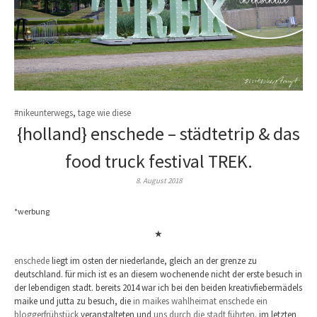
#nikeunterwegs
,
tage wie diese
{holland} enschede – städtetrip & das
food truck festival TREK.
8. August 2018
*werbung
★
enschede
liegt im osten der niederlande, gleich an der grenze zu
deutschland. für mich ist es an diesem wochenende nicht der erste besuch in
der lebendigen stadt. bereits 2014 war ich bei den beiden kreativfiebermädels
maike und jutta zu besuch, die
in maikes wahlheimat enschede ein
bloggerfrühstück
veranstalteten und
uns durch die stadt führten
. im letzten