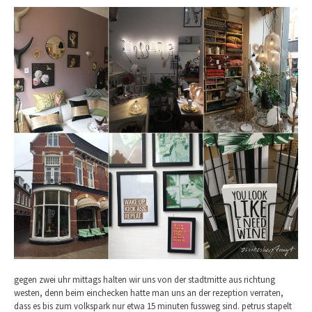
gegen zwei uhr mittags halten wir uns von der stadtmitte aus richtung
westen, denn beim einchecken hatte man uns an der rezeption verraten,
dass es bis zum volkspark nur etwa 15 minuten fussweg sind. petrus stapelt