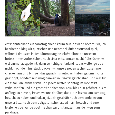
entspannter kann ein samstag abend kaum sein. das kind hört musik, ich
bearbeite bilder, wir quatschen und nebenbei läuft das fussballspiel,
während draussen in der dämmerung heissluftballons an unserem
hotelzimmer vorbeiziehen. nach einer entspannten nacht frühstücken wir
erst einmal ausgedehnt, denn so richtig einladend ist das wetter gerade
nicht. nach dem frühstück packen wir unsere sieben sachen zusammen,
checken aus und bringen das gepäck ins auto. wir haben gestern nichts
geshoppt, sondern nur imaginäre einkaufszettel geschrieben. und was für
ein zufall, an jedem ersten und jedem letzten sonntag im monat ist
verkaufsoffen und die geschäfte haben von 12.00 bis 17.00 geöffnet. als es
anfängt zu nieseln, freuen wir uns darüber, das TREK festival am samstag
besucht zu haben und haken jetzt ein geschäft nach dem anderen von
unserer liste. nach dem obligatorischen albert heijn besuch und einem
letzten eis bei vanderpoel machen wir uns langsam auf den weg zum
parkhaus.