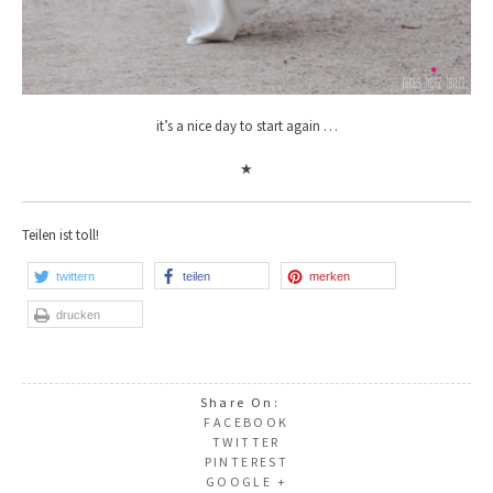
it’s a nice day to start again …
★
Teilen ist toll!
twittern
teilen
merken
drucken
Share On:
FACEBOOK
TWITTER
PINTEREST
GOOGLE +