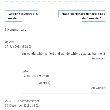
wedding-soundtrack &
frage-foto-freitag plus happy pills &
memories.
shuffle mode*6
Beitragsnavigation
3 Kommentare
paleica
17. Juli 2013 at 12:00
ein wunderschönes kleid und wunderschöne detailaufnahmen!!
Antworten
nike
17. Juli 2013 at 21:40
danke 🙂
Antworten
2013 – *1. | nikesherztanzt
30. Dezember 2013 at 8:01