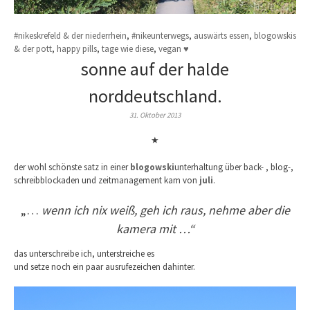
#nikeskrefeld & der niederrhein
,
#nikeunterwegs
,
auswärts essen
,
blogowskis
& der pott
,
happy pills
,
tage wie diese
,
vegan ♥
sonne auf der halde
norddeutschland.
31. Oktober 2013
★
der wohl schönste satz in einer
blogowski
unterhaltung über back- , blog-,
schreibblockaden und zeitmanagement kam von
juli
.
„…
wenn ich nix weiß, geh ich raus, nehme aber die
kamera mit …“
das unterschreibe ich, unterstreiche es
und setze noch ein paar ausrufezeichen dahinter.