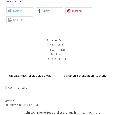
Teilen ist toll!
twittern
teilen
merken
drucken
Share On:
FACEBOOK
TWITTER
PINTEREST
GOOGLE +
die salz-mischer plus give-away.
bananen-schokoladen-kuchen.
Beitragsnavigation
8 Kommentare
gesa.k
31. Oktober 2013 at 12:43
..sehr toll, meine liebe… dieser blaue himmel, hach… ich